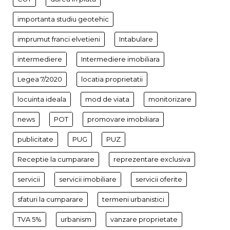
importanta studiu geotehic
imprumut franci elvetieni
Intabulare
intermediere
Intermediere imobiliara
Legea 7/2020
locatia proprietatii
locuinta ideala
mod de viata
monitorizare
news
POT
promovare imobiliara
publicitate
PUG
PUZ
Receptie la cumparare
reprezentare exclusiva
servicii
servicii imobiliare
servicii oferite
sfaturi la cumparare
termeni urbanistici
TVA 5%
urbanism
vanzare proprietate