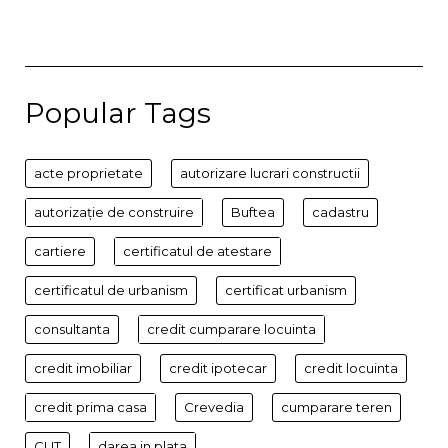
Popular Tags
acte proprietate
autorizare lucrari constructii
autorizație de construire
Buftea
cadastru
cartiere
certificatul de atestare
certificatul de urbanism
certificat urbanism
consultanta
credit cumparare locuinta
credit imobiliar
credit ipotecar
credit locuinta
credit prima casa
Crevedia
cumparare teren
CUT
darea in plata