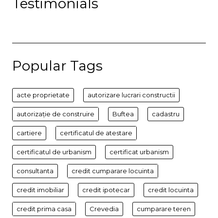
Testimonials
Popular Tags
acte proprietate
autorizare lucrari constructii
autorizație de construire
Buftea
cadastru
cartiere
certificatul de atestare
certificatul de urbanism
certificat urbanism
consultanta
credit cumparare locuinta
credit imobiliar
credit ipotecar
credit locuinta
credit prima casa
Crevedia
cumparare teren