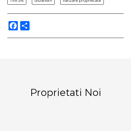
TVA 5%
urbanism
vanzare proprietate
Facebook
Partajează
Proprietati Noi