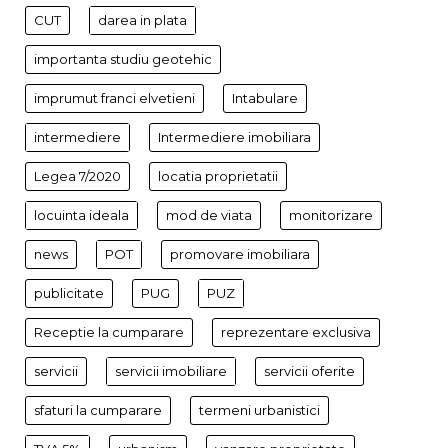
CUT
darea in plata
importanta studiu geotehic
imprumut franci elvetieni
Intabulare
intermediere
Intermediere imobiliara
Legea 7/2020
locatia proprietatii
locuinta ideala
mod de viata
monitorizare
news
POT
promovare imobiliara
publicitate
PUG
PUZ
Receptie la cumparare
reprezentare exclusiva
servicii
servicii imobiliare
servicii oferite
sfaturi la cumparare
termeni urbanistici