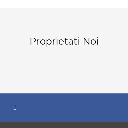
Proprietati Noi
-
M