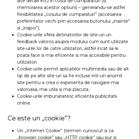
alte detalii etc) in cosul de cumparaturi (si
memorarea acestor optiuni) – generandu-se astfel
flexibilitatea „cosului de cumparaturi” (accesarea
preferintelor vechi prin accesarea butonului „inainte”
si „inapoi”).
Cookie-urile ofera detinatorilor de site-uri un
feedback valoros asupra modului cum sunt utilizate
site-urile lor de catre utilizatori, astfel incat sa le
poata face si mai eficiente si mai accesibile pentru
utilizatori.
Cookie-urile permit aplicatiilor multimedia sau de alt
tip de pe alte site-uri sa fie incluse intr-un anumit
site pentru a crea o experienta de navigare mai
valoroasa, mai utila si mai placuta.
Cookie-urile imbunatatesc eficienta publicitatii
online.
Ce este un „cookie”?
Un „Internet Cookie” (termen cunoscut si ca
„browser cookie” sau „HTTP cookie” sau pur si