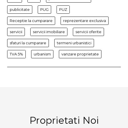
publicitate
PUG
PUZ
Receptie la cumparare
reprezentare exclusiva
servicii
servicii imobiliare
servicii oferite
sfaturi la cumparare
termeni urbanistici
TVA 5%
urbanism
vanzare proprietate
Proprietati Noi