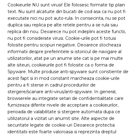
Cookieurile NU sunt virusi! Ele folosesc formate tip plain
text. Nu sunt alcatuite din bucati de cod asa ca nu pot fi
executate nici nu pot auto-rula. In consecinta, nu se pot
duplica sau replica pe alte retele pentru a se rula sau
replica din nou. Deoarece nu pot indeplini aceste functii,
nu pot fi considerate virusi. Cookie-urile pot fi totusi
folosite pentru scopuri negative. Deoarece stocheaza
informatii despre preferintele si istoricul de navigare al
utilizatorilor, atat pe un anume site cat si pe mai multe
alte siteuri, cookieurile pot fi folosite ca o forma de
Spyware. Multe produse anti-spyware sunt constiente de
acest fapt si in mod constant marcheaza cookie-urile
pentru a fi sterse in cadrul procedurilor de
stergere/scanare anti-virus/anti-spyware. In general,
browserele au integrate setari de confidentialitate care
furnizeaza diferite nivele de acceptare a cookieurilor,
perioada de valabilitate si stergere automata dupa ce
utilizatorul a vizitat un anumit site. Alte aspecte de
securitate legate de cookie-uri Deoarece protectia
identitatii este foarte valoroasa si reprezinta dreptul