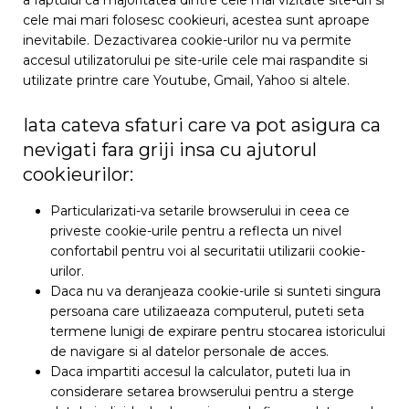
a faptului ca majoritatea dintre cele mai vizitate site-uri si
cele mai mari folosesc cookieuri, acestea sunt aproape
inevitabile. Dezactivarea cookie-urilor nu va permite
accesul utilizatorului pe site-urile cele mai raspandite si
utilizate printre care Youtube, Gmail, Yahoo si altele.
Iata cateva sfaturi care va pot asigura ca
nevigati fara griji insa cu ajutorul
cookieurilor:
Particularizati-va setarile browserului in ceea ce
priveste cookie-urile pentru a reflecta un nivel
confortabil pentru voi al securitatii utilizarii cookie-
urilor.
Daca nu va deranjeaza cookie-urile si sunteti singura
persoana care utilizaeaza computerul, puteti seta
termene lunigi de expirare pentru stocarea istoricului
de navigare si al datelor personale de acces.
Daca impartiti accesul la calculator, puteti lua in
considerare setarea browserului pentru a sterge