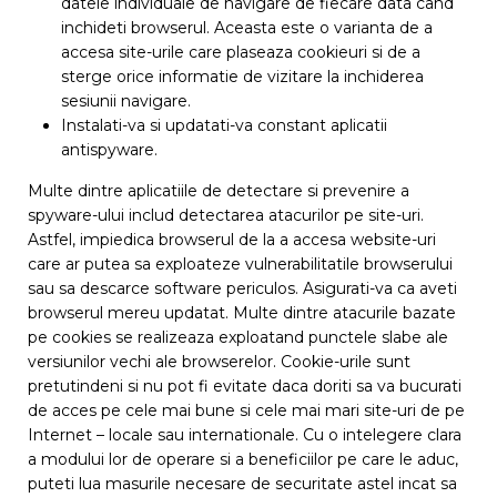
datele individuale de navigare de fiecare data cand
inchideti browserul. Aceasta este o varianta de a
accesa site-urile care plaseaza cookieuri si de a
sterge orice informatie de vizitare la inchiderea
sesiunii navigare.
Instalati-va si updatati-va constant aplicatii
antispyware.
Multe dintre aplicatiile de detectare si prevenire a
spyware-ului includ detectarea atacurilor pe site-uri.
Astfel, impiedica browserul de la a accesa website-uri
care ar putea sa exploateze vulnerabilitatile browserului
sau sa descarce software periculos. Asigurati-va ca aveti
browserul mereu updatat. Multe dintre atacurile bazate
pe cookies se realizeaza exploatand punctele slabe ale
versiunilor vechi ale browserelor. Cookie-urile sunt
pretutindeni si nu pot fi evitate daca doriti sa va bucurati
de acces pe cele mai bune si cele mai mari site-uri de pe
Internet – locale sau internationale. Cu o intelegere clara
a modului lor de operare si a beneficiilor pe care le aduc,
puteti lua masurile necesare de securitate astel incat sa