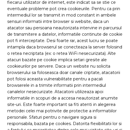
fiecarui utilizator de internet, este indicat sa se stie ce
eventuale probleme pot crea cookieurile. Pentru ca prin
intermediul lor se transmit in mod constant in ambele
sensuri informatii intre browser si website, daca un
atacator sau persoana neautorizata intervine in parcursul
de transmitere a datelor, informatiile continute de cookie
pot fi interceptate. Desi foarte rar, acest lucru se poate
intampla daca browserul se conecteaza la server folosind
o retea necriptata (ex: o retea WiFi nesecurizata). Alte
atacuri bazate pe cookie implica setari gresite ale
cookieurilor pe servere. Daca un website nu solicita
browserului sa foloseasca doar canale criptate, atacatorii
pot folosi aceasta vulnerabilitate pentru a pacali
browserele in a trimite informatii prin intermediul
canalelor nesecurizate. Atacatorii utilizeaza apoi
informatiile in scopuri de a accesa neautorizat anumite
site-uri. Este foarte important sa fiti atenti in alegerea
metodei celei mai potrivite de protectie a informatiilor
personale. Sfaturi pentru o navigare sigura si
responsabila, bazata pe cookies. Datorita flexibilitatii lor si