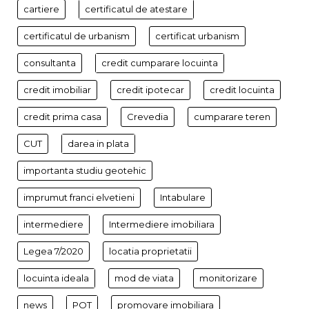
cartiere
certificatul de atestare
certificatul de urbanism
certificat urbanism
consultanta
credit cumparare locuinta
credit imobiliar
credit ipotecar
credit locuinta
credit prima casa
Crevedia
cumparare teren
CUT
darea in plata
importanta studiu geotehic
imprumut franci elvetieni
Intabulare
intermediere
Intermediere imobiliara
Legea 7/2020
locatia proprietatii
locuinta ideala
mod de viata
monitorizare
news
POT
promovare imobiliara