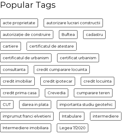
Popular Tags
acte proprietate
autorizare lucrari constructii
autorizație de construire
Buftea
cadastru
cartiere
certificatul de atestare
certificatul de urbanism
certificat urbanism
consultanta
credit cumparare locuinta
credit imobiliar
credit ipotecar
credit locuinta
credit prima casa
Crevedia
cumparare teren
CUT
darea in plata
importanta studiu geotehic
imprumut franci elvetieni
Intabulare
intermediere
Intermediere imobiliara
Legea 7/2020