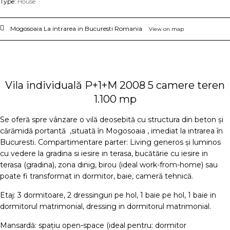
Type:
House
Mogosoaia
La intrarea in Bucuresti
Romania
View on map
Vila individuală P+1+M 2008 5 camere teren
1.100 mp
Se oferă spre vânzare o vilă deosebită cu structura din beton și
cărămidă portantă ,situată în Mogosoaia , imediat la intrarea în
Bucuresti. Compartimentare parter: Living generos și luminos
cu vedere la gradina si iesire in terasa, bucătărie cu iesire in
terasa (gradina), zona dinig, birou (ideal work-from-home) sau
poate fi transformat in dormitor, baie, cameră tehnică.
Etaj: 3 dormitoare, 2 dressinguri pe hol, 1 baie pe hol, 1 baie in
dormitorul matrimonial, dressing in dormitorul matrimonial.
Mansardă: spațiu open-space (ideal pentru: dormitor