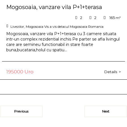
Mogosoaia, vanzare vila P+1+terasa
2
2
165
m²
Livezilor,
Mogosoaia
Vis a vis delacul Mogosoaia
Romania
Mogosoaia, vanzare vila P+1+terasa cu 3 camere situata
intr-un complex rezidential inchis Pe parter se afla livingul
care are semineu functionabil in stare foarte
buna,bucataria,holul cu spatiu...
195000 Uro
Details
>
Previous
Next