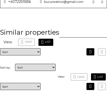
+40722515556
bucurestinoi@gmail.com
Similar properties
View:
GRID
LIST
Sort by:
View:
GRID
LIST