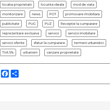
locatia proprietatii
locuinta ideala
mod de viata
monitorizare
news
POT
promovare imobiliara
publicitate
PUG
PUZ
Receptie la cumparare
reprezentare exclusiva
servicii
servicii imobiliare
servicii oferite
sfaturi la cumparare
termeni urbanistici
TVA 5%
urbanism
vanzare proprietate
Facebook
Partajează