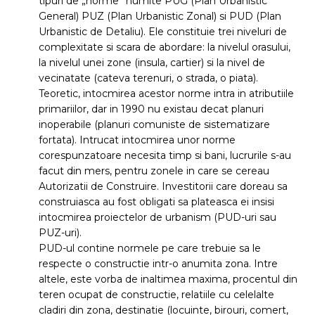
tipuri de „norme” numite PUG (Plan Urbanistic
General) PUZ (Plan Urbanistic Zonal) si PUD (Plan
Urbanistic de Detaliu). Ele constituie trei niveluri de
complexitate si scara de abordare: la nivelul orasului,
la nivelul unei zone (insula, cartier) si la nivel de
vecinatate (cateva terenuri, o strada, o piata).
Teoretic, intocmirea acestor norme intra in atributiile
primariilor, dar in 1990 nu existau decat planuri
inoperabile (planuri comuniste de sistematizare
fortata). Intrucat intocmirea unor norme
corespunzatoare necesita timp si bani, lucrurile s-au
facut din mers, pentru zonele in care se cereau
Autorizatii de Construire. Investitorii care doreau sa
construiasca au fost obligati sa plateasca ei insisi
intocmirea proiectelor de urbanism (PUD-uri sau
PUZ-uri).
PUD-ul contine normele pe care trebuie sa le
respecte o constructie intr-o anumita zona. Intre
altele, este vorba de inaltimea maxima, procentul din
teren ocupat de constructie, relatiile cu celelalte
cladiri din zona, destinatie (locuinte, birouri, comert,