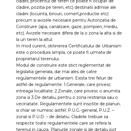
cladirii, procentul de teren ce poate fi ocupat de
cladire, pozitia pe teren, etc) destinatii admise ale
cladirii (locuinta, birouri, comert,productie etc)
precum si avizele necesare pentru Autorizatia de
Construire (apa, canalizare, gaze, pompieri, mediu,
etc). Avizele necesare difera de la o zona la alta si de
la un teren la altul.
In mod curent, obtinerea Certificatului de Urbanism
este o procedura simpla, ce poate fi urmata de
proprietarul terenului.
Modul de construire este stict reglementat de
legislatia generala, dar mai ales de catre
regulamentele de urbanism. Exista trei feluri de
astfel de regulamente: 1.Generale, care privesc
intreaga localitate; 2.Zonale, care privesc o anumita
zona si 3.De detaliu, pentru o zona restransa sau o
vecinatate. Regulamentele sunt insotite de planuri,
si chiar se numesc astfel: P.U.G.-general, P.U.Z. –
zonal si P.U.D. – de delatiu. Cladirile trebuie sa
respecte toate regulamentele care se refera la
terenul in cauza. Planurile zonale si de detaliu pot