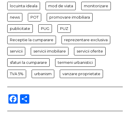
locuinta ideala
mod de viata
monitorizare
news
POT
promovare imobiliara
publicitate
PUG
PUZ
Receptie la cumparare
reprezentare exclusiva
servicii
servicii imobiliare
servicii oferite
sfaturi la cumparare
termeni urbanistici
TVA 5%
urbanism
vanzare proprietate
Facebook
Partajează