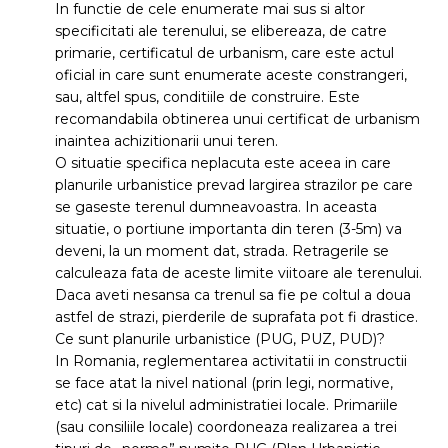
In functie de cele enumerate mai sus si altor
specificitati ale terenului, se elibereaza, de catre
primarie, certificatul de urbanism, care este actul
oficial in care sunt enumerate aceste constrangeri,
sau, altfel spus, conditiile de construire. Este
recomandabila obtinerea unui certificat de urbanism
inaintea achizitionarii unui teren.
O situatie specifica neplacuta este aceea in care
planurile urbanistice prevad largirea strazilor pe care
se gaseste terenul dumneavoastra. In aceasta
situatie, o portiune importanta din teren (3-5m) va
deveni, la un moment dat, strada. Retragerile se
calculeaza fata de aceste limite viitoare ale terenului.
Daca aveti nesansa ca trenul sa fie pe coltul a doua
astfel de strazi, pierderile de suprafata pot fi drastice.
Ce sunt planurile urbanistice (PUG, PUZ, PUD)?
In Romania, reglementarea activitatii in constructii
se face atat la nivel national (prin legi, normative,
etc) cat si la nivelul administratiei locale. Primariile
(sau consiliile locale) coordoneaza realizarea a trei