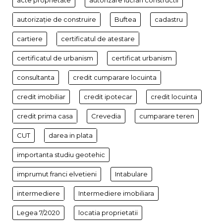
acte proprietate
autorizare lucrari constructii
autorizație de construire
Buftea
cadastru
cartiere
certificatul de atestare
certificatul de urbanism
certificat urbanism
consultanta
credit cumparare locuinta
credit imobiliar
credit ipotecar
credit locuinta
credit prima casa
Crevedia
cumparare teren
CUT
darea in plata
importanta studiu geotehic
imprumut franci elvetieni
Intabulare
intermediere
Intermediere imobiliara
Legea 7/2020
locatia proprietatii