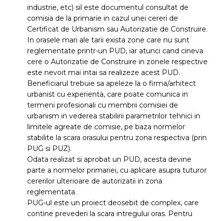
industrie, etc) sil este documentul consultat de
comisia de la primarie in cazul unei cereri de
Certificat de Urbanism sau Autorizatie de Construire.
In orasele mari ale tarii exista zone care nu sunt
reglementate printr-un PUD, iar atunci cand cineva
cere o Autorizatie de Construire in zonele respective
este nevoit mai intai sa realizeze acest PUD.
Beneficiarul trebuie sa apeleze la o firma/arhitect
urbanist cu experienta, care poate comunica in
termeni profesionali cu membrii comisiei de
urbanism in vederea stabilirii parametrilor tehnici in
limitele agreate de comisie, pe baza normelor
stabilite la scara orasului pentru zona respectiva (prin
PUG si PUZ).
Odata realizat si aprobat un PUD, acesta devine
parte a normelor primariei, cu aplicare asupra tuturor
cererilor ulterioare de autorizatii in zona
reglementata.
PUG-ul este un proiect deosebit de complex, care
contine prevederi la scara intregului oras. Pentru