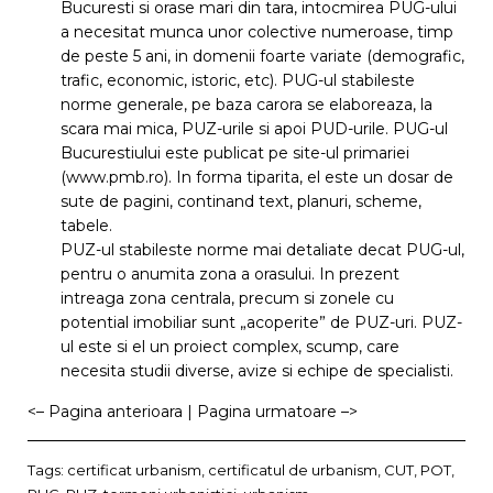
Bucuresti si orase mari din tara, intocmirea PUG-ului
a necesitat munca unor colective numeroase, timp
de peste 5 ani, in domenii foarte variate (demografic,
trafic, economic, istoric, etc). PUG-ul stabileste
norme generale, pe baza carora se elaboreaza, la
scara mai mica, PUZ-urile si apoi PUD-urile. PUG-ul
Bucurestiului este publicat pe site-ul primariei
(www.pmb.ro). In forma tiparita, el este un dosar de
sute de pagini, continand text, planuri, scheme,
tabele.
PUZ-ul stabileste norme mai detaliate decat PUG-ul,
pentru o anumita zona a orasului. In prezent
intreaga zona centrala, precum si zonele cu
potential imobiliar sunt „acoperite” de PUZ-uri. PUZ-
ul este si el un proiect complex, scump, care
necesita studii diverse, avize si echipe de specialisti.
<– Pagina anterioara
|
Pagina urmatoare –>
Tags:
certificat urbanism
,
certificatul de urbanism
,
CUT
,
POT
,