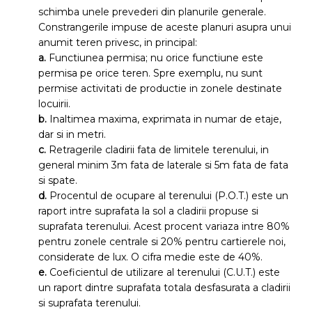
schimba unele prevederi din planurile generale.
Constrangerile impuse de aceste planuri asupra unui
anumit teren privesc, in principal:
a.
Functiunea permisa; nu orice functiune este
permisa pe orice teren. Spre exemplu, nu sunt
permise activitati de productie in zonele destinate
locuirii.
b.
Inaltimea maxima, exprimata in numar de etaje,
dar si in metri.
c.
Retragerile cladirii fata de limitele terenului, in
general minim 3m fata de laterale si 5m fata de fata
si spate.
d.
Procentul de ocupare al terenului (P.O.T.) este un
raport intre suprafata la sol a cladirii propuse si
suprafata terenului. Acest procent variaza intre 80%
pentru zonele centrale si 20% pentru cartierele noi,
considerate de lux. O cifra medie este de 40%.
e.
Coeficientul de utilizare al terenului (C.U.T.) este
un raport dintre suprafata totala desfasurata a cladirii
si suprafata terenului.