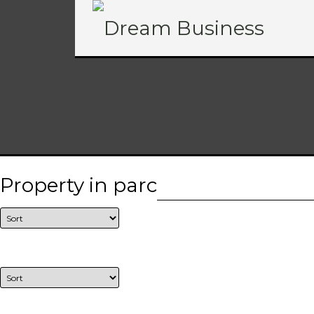
Property in parc
View:
GRID
LIST
Sort by: