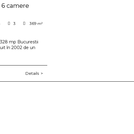
M 6 camere
4
3
369
m²
 328 mp Bucurestii
uit în 2002 de un
Details
>