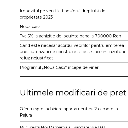
Impozitul pe venit la transferul dreptului de
proprietate 2023
Noua casa
Tva 5% la achizitie de locuinte pana la 700000 Ron
Cand este necesar acordul vecinilor pentru emiterea
unei autorizatii de construire si ce se face in cazul unui
refuz nejustificat
Programul „Noua Casă” începe de vineri.
Ultimele modificari de pret
Oferim spre inchiriere apartament cu 2 camere in
Pajura
Bucurestii Noi Damaroaia , vanzare vila P+1