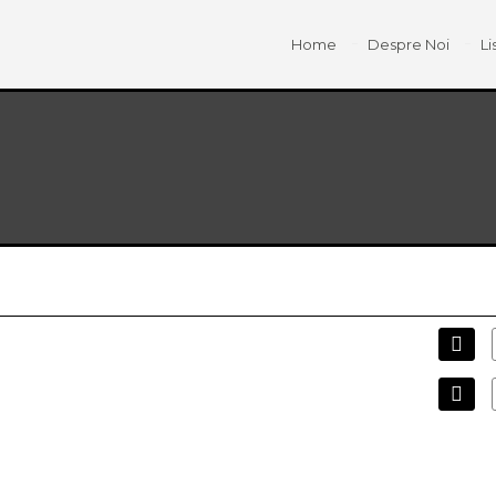
Home
Despre Noi
Li
View:
GRID