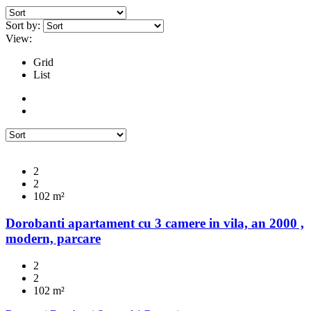
Sort by:
View:
Grid
List
2
2
102
m²
Dorobanti apartament cu 3 camere in vila, an 2000 ,
modern, parcare
2
2
102
m²