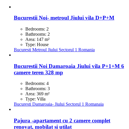
Bucurestii Noi- metroul Jiului vila D+P+M
Bedrooms:
2
Bathrooms:
2
Area:
147
m²
Type:
House
Bucuresti
Metroul Jiului
Sectorul 1
Romania
Bucurestii Noi Damaroaia Jiului vila P+1+M 6
camere teren 328 mp
Bedrooms:
4
Bathrooms:
3
Area:
369
m²
Type:
Villa
Bucuresti
Damaroaia- Jiului
Sectorul 1
Romanaia
Pajura -apartament cu 2 camere complet
renovat, mobilat si utilat