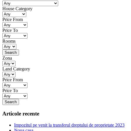
House Category
Price From
Price To
Rooms
Zona
Land Category
Price From
Price To
Articole recente
Impozitul pe venit la transferul dreptului de proprietate 2023
Noua casa