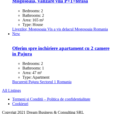
Mogosoaia, vanzare vila P+1+terasa
Bedrooms:
2
Bathrooms:
2
Area:
165
m²
Type:
House
Livezilor,
Mogosoaia
Vis a vis delacul Mogosoaia
Romania
New
Oferim spre inchiriere apartament cu 2 camere
in Pajura
Bedrooms:
2
Bathrooms:
1
Area:
47
m²
Type:
Apartment
Bucuresti
Pajura
Sectorul 1
Romania
All Listings
Termeni si Conditii – Politica de confidentialitate
Cookieuri
Copyrigt 2021 Dream Business & Consulting SRL