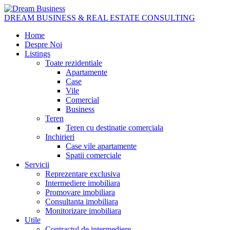
DREAM BUSINESS & REAL ESTATE CONSULTING
Home
Despre Noi
Listings
Toate rezidentiale
Apartamente
Case
Vile
Comercial
Business
Teren
Teren cu destinatie comerciala
Inchirieri
Case vile apartamente
Spatii comerciale
Servicii
Reprezentare exclusiva
Intermediere imobiliara
Promovare imobiliara
Consultanta imobiliara
Monitorizare imobiliara
Utile
Contractul de intermediere