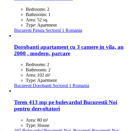
Bedrooms:
2
Bathrooms:
1
Area:
52
sq.
Type:
Apartment
Bucuresti
Pajura
Sectorul 1
Romania
Dorobanti apartament cu 3 camere in vila, an
2000 , modern, parcare
Bedrooms:
2
Bathrooms:
2
Area:
102
m²
Type:
Apartment
Bucuresti
Dorobanti
Sectorul 1
Romania
Teren 413 mp pe bulevardul Bucurestii Noi
pentru dezvoltatori
Area:
80
m²
Type:
House
197 Bulevardul Bucurestii Noi,
Bucuresti
Bucurestii Noi