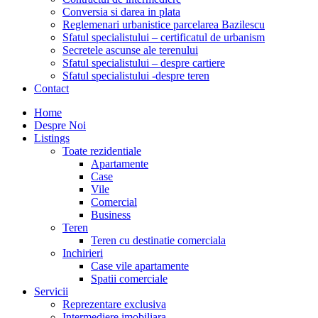
Conversia si darea in plata
Reglemenari urbanistice parcelarea Bazilescu
Sfatul specialistului – certificatul de urbanism
Secretele ascunse ale terenului
Sfatul specialistului – despre cartiere
Sfatul specialistului -despre teren
Contact
Home
Despre Noi
Listings
Toate rezidentiale
Apartamente
Case
Vile
Comercial
Business
Teren
Teren cu destinatie comerciala
Inchirieri
Case vile apartamente
Spatii comerciale
Servicii
Reprezentare exclusiva
Intermediere imobiliara