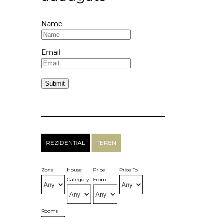
Name
Email
REZIDENTIAL
TEREN
Zona
House
Price
Price To
Category
From
Rooms