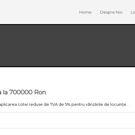
Home
Despre Noi
Li
na la 700000 Ron
aplicarea cotei reduse de TVA de 5% pentru vânzările de locuințe...