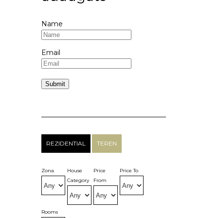
Name
Email
REZIDENTIAL
TEREN
Zona
House
Price
Price To
Category
From
Rooms