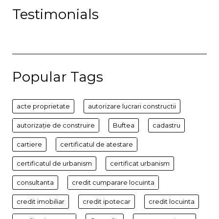
Testimonials
Popular Tags
acte proprietate
autorizare lucrari constructii
autorizație de construire
Buftea
cadastru
cartiere
certificatul de atestare
certificatul de urbanism
certificat urbanism
consultanta
credit cumparare locuinta
credit imobiliar
credit ipotecar
credit locuinta