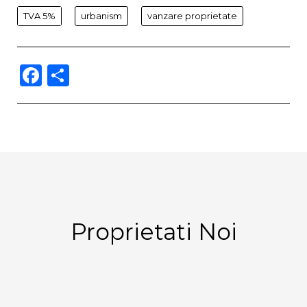
TVA 5%
urbanism
vanzare proprietate
Facebook
Partajează
Proprietati Noi