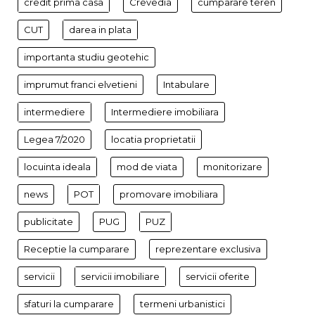
credit prima casa
Crevedia
cumparare teren
CUT
darea in plata
importanta studiu geotehic
imprumut franci elvetieni
Intabulare
intermediere
Intermediere imobiliara
Legea 7/2020
locatia proprietatii
locuinta ideala
mod de viata
monitorizare
news
POT
promovare imobiliara
publicitate
PUG
PUZ
Receptie la cumparare
reprezentare exclusiva
servicii
servicii imobiliare
servicii oferite
sfaturi la cumparare
termeni urbanistici