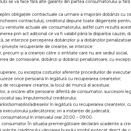
ții se va face fără alte garanții din partea consumatorului și fără
deplini obligațiile contractuale ca urmare a majorării dobânzii cu ce
heierii contractului), creditorul depune toate diligențele pentr
t cu veniturile actuale ale consumatorului, astfel cum rezultă aces
rea prin act adițional ce va fi valabil până la dispariția cauzei, d
lită, se interzice perceperea dobânzilor și a dobânzilor penalizatoar
 privește recuperările de creanțe, se interzice:
r, precum și a creanței către o entitate care nu are sediul social,
rea de comisioane, dobânzi și dobânzi penalizatoare, cu excepți
uperare, cu excepția costurilor aferente procedurilor de executare 
abuzeze orice persoană în legătură cu recuperarea creanțelor;
i de recuperare creanțe, la locul de muncă al acestuia;
r, a oricărei alte persoane diferită de consumator, succesorii lega
vocatul sau împuternicitul creditorului;
ărilor/somațiilor/adreselor în legătură cu recuperarea creanțelor, c
ea executorului judecătoresc ori a instanței de judecată;
consumatorul în intervalul orar 20:00 – 09:00.
e consumator În situația premergătoare declarării scadente a cred
ă solicite creditorului vânzarea bunului imobil ipotecat direct de c