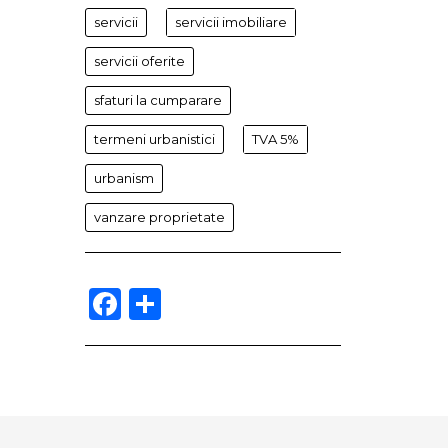
servicii
servicii imobiliare
servicii oferite
sfaturi la cumparare
termeni urbanistici
TVA 5%
urbanism
vanzare proprietate
Facebook
Partajează