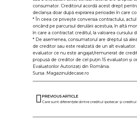
consumator. Creditorul acordă acest drept pentru 
declanșa doar după expirarea perioadei în care co
* În ceea ce privește conversia contractului, act
oricând pe parcursul derulării acestuia, în altă mo
în care a contractat creditul, la valoarea cursului d
* De asemenea, consumatorul are dreptul să alea
de creditor sau este realizată de un alt evaluator
evaluator ce nu este angajat/remunerat de credito
propusă de creditor de cel puțin 15 evaluatori și 
Evaluatorilor Autorizaţi din România.
Sursa :Magazinuldecase.ro
PREVIOUS ARTICLE
Care sunt diferențele dintre creditul ipotecar și creditu