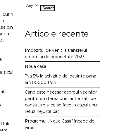
l puțin
u a
tea din
Articole recente
ar nu
e.
Impozitul pe venit la transferul
dreptului de proprietate 2023
a
Noua casa
silită;
Tva 5% la achizitie de locuinte pana
la 700000 Ron
li,
Cand este necesar acordul vecinilor
pentru emiterea unei autorizatii de
u
construire si ce se face in cazul unui
refuz nejustificat
Programul „Noua Casă” începe de
itului
vineri.
ătre