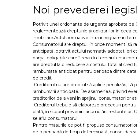
Noi prevederei legisl
Potrivit unei ordonante de urgenta aprobata de 
reglementează drepturile și obligațiilor în ceea c
imobiliare.Actul normative intra în vigoare în terme
Consumatorul are dreptul, în orice moment, să ram
anticipată, potrivit actului normativ adoptat ier
parțial obligațiile care îi revin în temeiul unui c
are dreptul la o reducere a costului total al cred
rambursate anticipat pentru perioada dintre data 
de credit.
Creditorul nu are dreptul să aplice penalizări, s
rambursării anticipate. De asemenea, privind even
creditorilor de a veni în sprijinul consumatorilor a
Creditorul trebuie să elaboreze proceduri pentru a 
plată, în scopul prevenirii acumulării restanțelor. C
se află consumatorul.
Printre măsurile ce pot fi propuse consumatorilor 
pe o perioadă de timp determinată, consolidarea