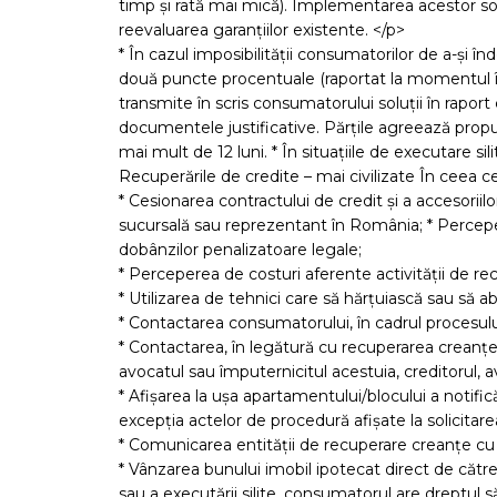
timp și rată mai mică). Implementarea acestor solu
reevaluarea garanțiilor existente. </p>
* În cazul imposibilității consumatorilor de a-și în
două puncte procentuale (raportat la momentul înc
transmite în scris consumatorului soluții în rapor
documentele justificative. Părțile agreează propune
mai mult de 12 luni. * În situațiile de executare si
Recuperările de credite – mai civilizate În ceea ce
* Cesionarea contractului de credit și a accesoriilo
sucursală sau reprezentant în România; * Percepe
dobânzilor penalizatoare legale;
* Perceperea de costuri aferente activității de rec
* Utilizarea de tehnici care să hărțuiască sau să 
* Contactarea consumatorului, în cadrul procesulu
* Contactarea, în legătură cu recuperarea creanțelo
avocatul sau împuternicitul acestuia, creditorul, a
* Afișarea la ușa apartamentului/blocului a notific
excepția actelor de procedură afișate la solicitar
* Comunicarea entităţii de recuperare creanţe cu 
* Vânzarea bunului imobil ipotecat direct de cătr
sau a executării silite, consumatorul are dreptul s