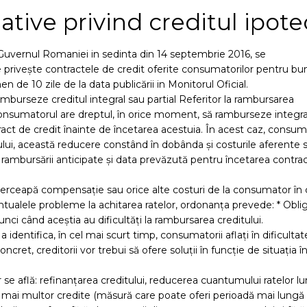
ative privind creditul ipote
Guvernul Romaniei in sedinta din 14 septembrie 2016, se
e privește contractele de credit oferite consumatorilor pentru bu
n de 10 zile de la data publicării in Monitorul Oficial.
burseze creditul integral sau partial Referitor la rambursarea
i consumatorul are dreptul, în orice moment, să ramburseze integra
ontract de credit înainte de încetarea acestuia. În acest caz, consu
itului, această reducere constând în dobânda și costurile aferente
rambursării anticipate și data prevăzută pentru încetarea contrac
ă perceapă compensație sau orice alte costuri de la consumator în 
tualele probleme la achitarea ratelor, ordonanța prevede: * Oblig
tunci când aceștia au dificultăți la rambursarea creditului.
identifica, în cel mai scurt timp, consumatorii aflați în dificulta
oncret, creditorii vor trebui să ofere soluții în funcție de situația î
se află: refinanțarea creditului, reducerea cuantumului ratelor l
 mai multor credite (măsură care poate oferi perioadă mai lungă