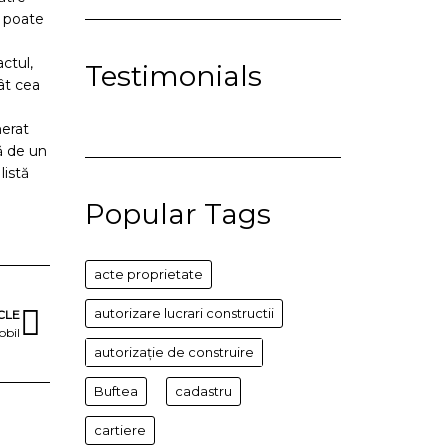
e poate
ctul,
Testimonials
ât cea
nerat
ă de un
listă
Popular Tags
acte proprietate
autorizare lucrari constructii
CLE
obil
autorizație de construire
Buftea
cadastru
cartiere