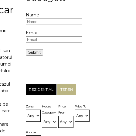
car
Name
nuri
Email
l sau
matorul
 sumei
tului
cazul
REZIDENTIAL
TEREN
ația
te de
Zona
House
Price
Price To
n care
Category
From
unare
 de
Rooms