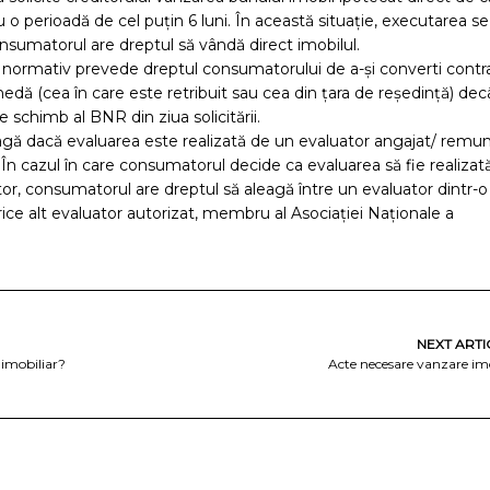
o perioadă de cel puțin 6 luni. În această situație, executarea s
nsumatorul are dreptul să vândă direct imobilul.
ul normativ prevede dreptul consumatorului de a-și converti contra
nedă (cea în care este retribuit sau cea din țara de reședință) dec
e schimb al BNR din ziua solicitării.
gă dacă evaluarea este realizată de un evaluator angajat/ remu
. În cazul în care consumatorul decide ca evaluarea să fie realizat
r, consumatorul are dreptul să aleagă între un evaluator dintr-o 
orice alt evaluator autorizat, membru al Asociaţiei Naţionale a
NEXT ARTI
l imobiliar?
Acte necesare vanzare im