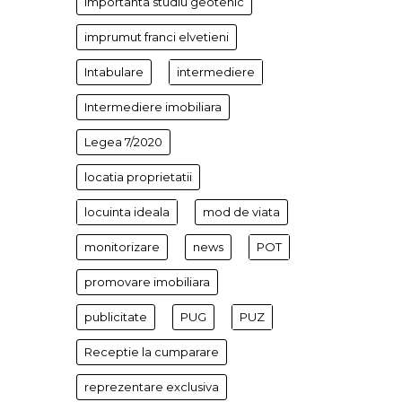
importanta studiu geotehic
imprumut franci elvetieni
Intabulare
intermediere
Intermediere imobiliara
Legea 7/2020
locatia proprietatii
locuinta ideala
mod de viata
monitorizare
news
POT
promovare imobiliara
publicitate
PUG
PUZ
Receptie la cumparare
reprezentare exclusiva