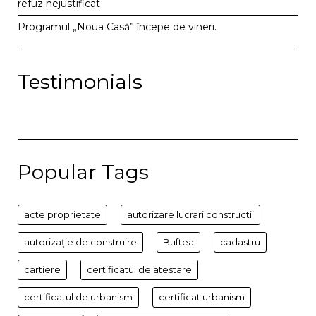
refuz nejustificat
Programul „Noua Casă” începe de vineri.
Testimonials
Popular Tags
acte proprietate
autorizare lucrari constructii
autorizație de construire
Buftea
cadastru
cartiere
certificatul de atestare
certificatul de urbanism
certificat urbanism