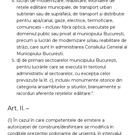
lucrări de modernizare, reabilitare, extindere de
rețele edilitare municipale, de transport urban
subteran sau de suprafață, de transport și distribuție
pentru: apă/canal, gaze, electrice, termoficare,
comunicații – inclusiv fibră optică, executate pe
domeniul public sau privat al municipiului București,
precum și lucrări de modernizare și/sau reabilitare de
străzi, care sunt în administrarea Consiliului General al
Municipiului București;
d) de primarii sectoarelor municipiului București,
pentru lucrările care se execută în teritoriul
administrativ al sectoarelor, cu excepția celor
prevăzute la lit. c), inclusiv monumente istorice din
categoria ansamblurilor și siturilor, branșamente și
racorduri aferente rețelelor edilitare;”.
Art. II. –
(1) În cazul în care competențele de emitere a
autorizației de construire/desființare se modifică în
condițiile prezentei ordonanțe de urgență, în intervalul