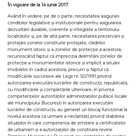
În vigoare de la 14 iunie 2017
Având în vedere, pe de o parte, necesitatea asigurării
condițiilor legislative și instituționale pentru asigurarea
dezvoltării durabile, coerente și integrate a teritoriului
localităților și, pe de altă parte, necesitatea prezervării și
protejării zonelor construite protejate, clădirilor
monument istoric și a zonelor de protecție a acestora,
recunoscând faptul că imprecizia delimitării zonelor de
protecție a monumentelor istorice și implicit a situării
imobilelor în cadrul acestora, precum și faptul că
modificările succesive ale Legii nr. 50/1991 privind
autorizarea executării lucrărilor de construcții, republicată,
cu modificările și completările ulterioare, în privința
competențelor autorităților administrațiilor publice locale
ale municipiului București în autorizarea executării
lucrărilor de construcții, au generat un blocaj funcțional la
nivelul acestora ca urmare a neclarității privind stabilirea
situațiilor în care competența de emitere a certificatelor
de urbanism și a autorizațiilor de construire revine