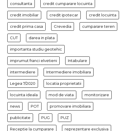
consultanta
credit cumparare locuinta
credit imobiliar
credit ipotecar
credit locuinta
credit prima casa
Crevedia
cumparare teren
CUT
darea in plata
importanta studiu geotehic
imprumut franci elvetieni
Intabulare
intermediere
Intermediere imobiliara
Legea 7/2020
locatia proprietatii
locuinta ideala
mod de viata
monitorizare
news
POT
promovare imobiliara
publicitate
PUG
PUZ
Receptie la cumparare
reprezentare exclusiva