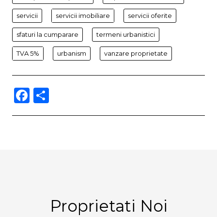
servicii
servicii imobiliare
servicii oferite
sfaturi la cumparare
termeni urbanistici
TVA 5%
urbanism
vanzare proprietate
Facebook
Partajează
Proprietati Noi