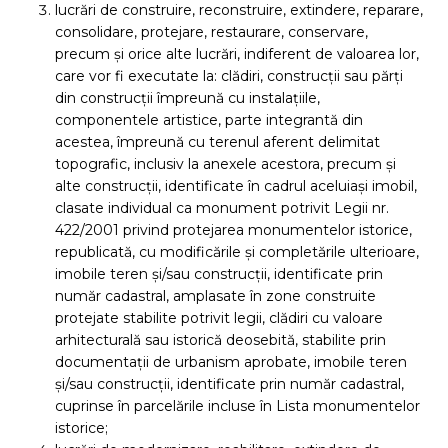
lucrări de construire, reconstruire, extindere, reparare,
consolidare, protejare, restaurare, conservare,
precum și orice alte lucrări, indiferent de valoarea lor,
care vor fi executate la: clădiri, construcții sau părți
din construcții împreună cu instalațiile,
componentele artistice, parte integrantă din
acestea, împreună cu terenul aferent delimitat
topografic, inclusiv la anexele acestora, precum și
alte construcții, identificate în cadrul aceluiași imobil,
clasate individual ca monument potrivit Legii nr.
422/2001 privind protejarea monumentelor istorice,
republicată, cu modificările și completările ulterioare,
imobile teren și/sau construcții, identificate prin
număr cadastral, amplasate în zone construite
protejate stabilite potrivit legii, clădiri cu valoare
arhitecturală sau istorică deosebită, stabilite prin
documentații de urbanism aprobate, imobile teren
și/sau construcții, identificate prin număr cadastral,
cuprinse în parcelările incluse în Lista monumentelor
istorice;