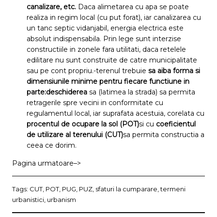
canalizare, etc.
Daca alimetarea cu apa se poate
realiza in regim local (cu put forat), iar canalizarea cu
un tanc septic vidanjabil, energia electrica este
absolut indispensabila. Prin lege sunt interzise
constructiile in zonele fara utilitati, daca retelele
edilitare nu sunt construite de catre municipalitate
sau pe cont propriu.-terenul trebuie
sa aiba forma si
dimensiunile minime pentru fiecare functiune in
parte
:deschiderea
sa (latimea la strada) sa permita
retragerile spre vecini in conformitate cu
regulamentul local, iar suprafata acestuia, corelata cu
procentul de ocupare la sol (POT)
si cu
coeficientul
de utilizare al terenului (CUT)
sa permita constructia a
ceea ce dorim.
Pagina urmatoare–>
Tags:
CUT
,
POT
,
PUG
,
PUZ
,
sfaturi la cumparare
,
termeni
urbanistici
,
urbanism