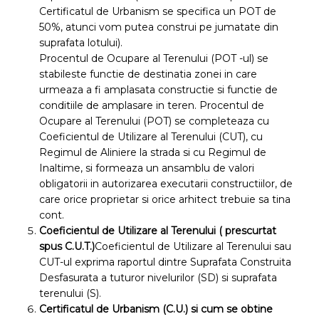
Certificatul de Urbanism se specifica un POT de
50%, atunci vom putea construi pe jumatate din
suprafata lotului).
Procentul de Ocupare al Terenului (POT -ul) se
stabileste functie de destinatia zonei in care
urmeaza a fi amplasata constructie si functie de
conditiile de amplasare in teren. Procentul de
Ocupare al Terenului (POT) se completeaza cu
Coeficientul de Utilizare al Terenului (CUT), cu
Regimul de Aliniere la strada si cu Regimul de
Inaltime, si formeaza un ansamblu de valori
obligatorii in autorizarea executarii constructiilor, de
care orice proprietar si orice arhitect trebuie sa tina
cont.
Coeficientul de Utilizare al Terenului ( prescurtat
spus
C.U.T
.
)
Coeficientul de Utilizare al Terenului sau
CUT-ul exprima raportul dintre Suprafata Construita
Desfasurata a tuturor nivelurilor (SD) si suprafata
terenului (S).
Certificatul de Urbanism (
C.U.
) si cum se obtine