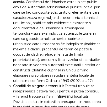
acesta.
Certificatul de Urbanism este un act public
emis de Autoritatile administratiei publice locale, prin
care se fac cunoscute solicitantului elementele care
caracterizeaza regimul juridic, economic si tehnic al
unui imobil, stabilite prin evidentele existente si
documentatiile de urbanism si amenajarea
teritoriului – spre exemplu : caracteristicile zonei in
care se gaseste amplasamentul, cerintele
urbanistice care urmeaza sa fie indeplinite (inaltimea
maxima a cladirii, procentul de teren ce poate fi
ocupat de cladire, retragerile fata de limita
proprietatii etc.), precum si lista avizelor si acordurilor
necesare in vederea autorizarii executarii lucrarilor de
constructii (definitie cuprinsa in Ghidul privind
elaborarea si aprobarea regulamentelor locale de
urbanism, conform Ordinului 1943 /2002, art. 27).
Conditii de alegere a terenului:
Terenul trebuie sa
indeplineasca cateva reguli pentru a putea construi.
– Terenul trebuie sa fie in
Intravilanul
localitatii.
Pozitia acestuia in extravilan presupune introducerea