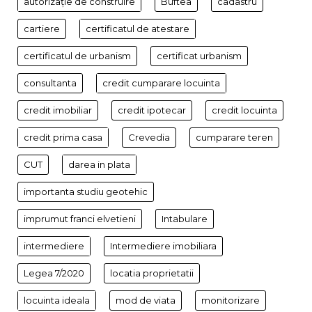
autorizație de construire
Buftea
cadastru
cartiere
certificatul de atestare
certificatul de urbanism
certificat urbanism
consultanta
credit cumparare locuinta
credit imobiliar
credit ipotecar
credit locuinta
credit prima casa
Crevedia
cumparare teren
CUT
darea in plata
importanta studiu geotehic
imprumut franci elvetieni
Intabulare
intermediere
Intermediere imobiliara
Legea 7/2020
locatia proprietatii
locuinta ideala
mod de viata
monitorizare