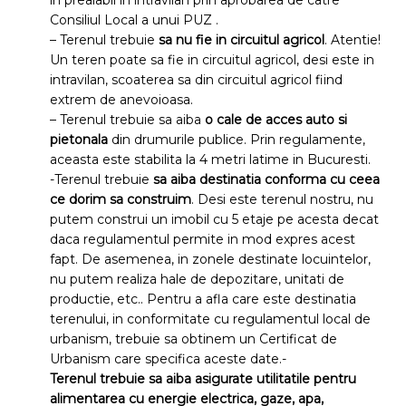
in prealabil in intravilan prin aprobarea de catre
Consiliul Local a unui PUZ .
– Terenul trebuie
sa
nu fie in circuitul agricol
. Atentie!
Un teren poate sa fie in circuitul agricol, desi este in
intravilan, scoaterea sa din circuitul agricol fiind
extrem de anevoioasa.
– Terenul trebuie sa aiba
o cale de acces auto si
pietonala
din drumurile publice. Prin regulamente,
aceasta este stabilita la 4 metri latime in Bucuresti.
-Terenul trebuie
sa aiba destinatia conforma cu ceea
ce dorim sa construim
. Desi este terenul nostru, nu
putem construi un imobil cu 5 etaje pe acesta decat
daca regulamentul permite in mod expres acest
fapt. De asemenea, in zonele destinate locuintelor,
nu putem realiza hale de depozitare, unitati de
productie, etc.. Pentru a afla care este destinatia
terenului, in conformitate cu regulamentul local de
urbanism, trebuie sa obtinem un Certificat de
Urbanism care specifica aceste date.-
Terenul trebuie sa aiba asigurate utilitatile pentru
alimentarea cu energie electrica, gaze, apa,