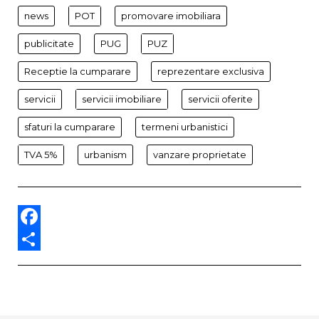
news
POT
promovare imobiliara
publicitate
PUG
PUZ
Receptie la cumparare
reprezentare exclusiva
servicii
servicii imobiliare
servicii oferite
sfaturi la cumparare
termeni urbanistici
TVA 5%
urbanism
vanzare proprietate
Facebook
Partajează