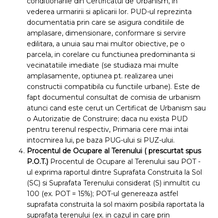
conditionarile din Certificatul de Urbanism, in
vederea urmaririi si aplicarii lor. PUD-ul reprezinta
documentatia prin care se asigura conditiile de
amplasare, dimensionare, conformare si servire
edilitara, a unuia sau mai multor obiective, pe o
parcela, in corelare cu functiunea predominanta si
vecinatatiile imediate (se studiaza mai multe
amplasamente, optiunea pt. realizarea unei
constructii compatibila cu functiile urbane). Este de
fapt documentul consultat de comisia de urbanism
atunci cand este cerut un Certificat de Urbanism sau
o Autorizatie de Construire; daca nu exista PUD
pentru terenul respectiv, Primaria cere mai intai
intocmirea lui, pe baza PUG-ului si PUZ-ului.
Procentul de Ocupare al Terenului ( prescurtat spus
P.O.T.
)
Procentul de Ocupare al Terenului sau POT -
ul exprima raportul dintre Suprafata Construita la Sol
(SC) si Suprafata Terenului considerat (S) inmultit cu
100 (ex. POT = 15%); POT-ul genereaza astfel
suprafata construita la sol maxim posibila raportata la
suprafata terenului (ex. in cazul in care prin