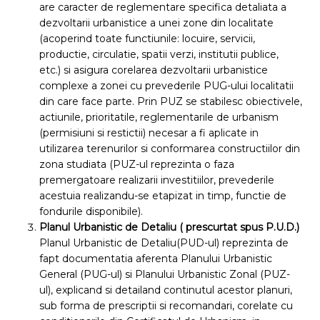
are caracter de reglementare specifica detaliata a
dezvoltarii urbanistice a unei zone din localitate
(acoperind toate functiunile: locuire, servicii,
productie, circulatie, spatii verzi, institutii publice,
etc.) si asigura corelarea dezvoltarii urbanistice
complexe a zonei cu prevederile PUG-ului localitatii
din care face parte. Prin PUZ se stabilesc obiectivele,
actiunile, prioritatile, reglementarile de urbanism
(permisiuni si restictii) necesar a fi aplicate in
utilizarea terenurilor si conformarea constructiilor din
zona studiata (PUZ-ul reprezinta o faza
premergatoare realizarii investitiilor, prevederile
acestuia realizandu-se etapizat in timp, functie de
fondurile disponibile).
Planul Urbanistic de Detaliu ( prescurtat spus
P.U.D.
)
Planul Urbanistic de Detaliu(PUD-ul) reprezinta de
fapt documentatia aferenta Planului Urbanistic
General (PUG-ul) si Planului Urbanistic Zonal (PUZ-
ul), explicand si detailand continutul acestor planuri,
sub forma de prescriptii si recomandari, corelate cu